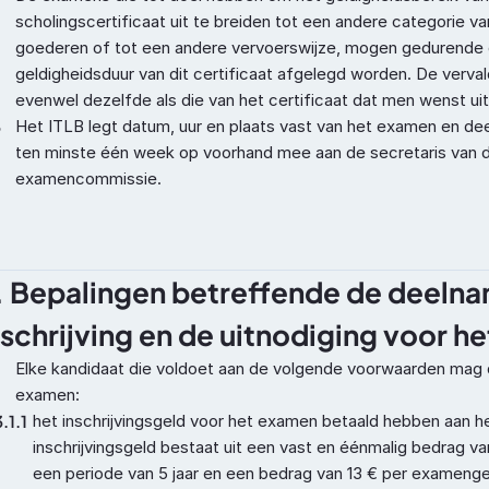
scholingscertificaat uit te breiden tot een andere categorie van
goederen of tot een andere vervoerswijze, mogen gedurende d
geldigheidsduur van dit certificaat afgelegd worden. De vervald
evenwel dezelfde als die van het certificaat dat men wenst uit
5
Het ITLB legt datum, uur en plaats vast van het examen en de
ten minste één week op voorhand mee aan de secretaris van d
examencommissie.
. Bepalingen betreffende de deelna
nschrijving en de uitnodiging voor 
Elke kandidaat die voldoet aan de volgende voorwaarden mag 
examen:
3.1.1
het inschrijvingsgeld voor het examen betaald hebben aan het
inschrijvingsgeld bestaat uit een vast en éénmalig bedrag van
een periode van 5 jaar en een bedrag van 13 € per exameng