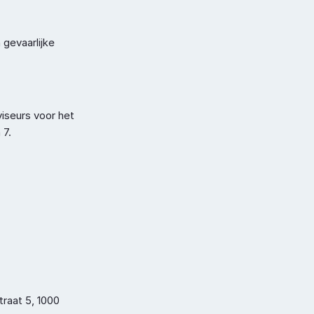
Terug naar boven
evaarlijke 
iseurs voor het 
 7.
.
raat 5, 1000 