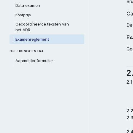
Bru
Data examen
Ca
Kostprijs
Gecoördineerde teksten van 
De 
het ADR
Ex
Examenreglement
Ged
OPLEIDINGCENTRA
Aanmeldenformulier
2
2.1
2.
2.
2.