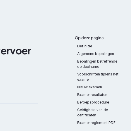
Documentatie
Over ons
Contact
Op deze pagina
Definitie
ervoer 
Algemene bepalingen
Bepalingen betreffende  
de deelname
Voorschriften tijdens het 
examen
Nieuw examen
Examenresultaten
Beroepsprocedure
Geldigheid van de 
certificaten
Examenreglement PDF