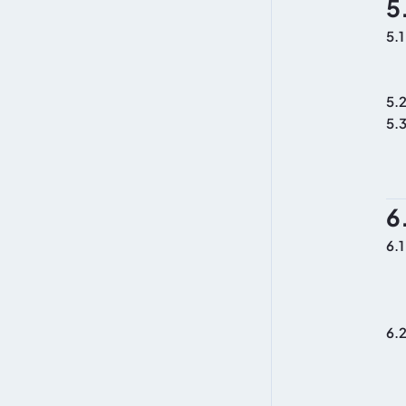
5
5.1
5.
5.
6
6.1
6.