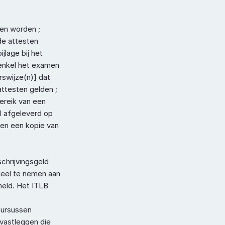
men worden ;
de attesten 
lage bij het 
enkel het examen 
swijze(n)] dat 
ttesten gelden ; 
ereik van een 
l afgeleverd op 
ien een kopie van 
hrijvingsgeld 
deel te nemen aan 
eld. Het ITLB 
cursussen 
vastleggen die 