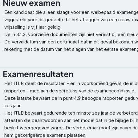
. Nieuw examen
Een kandidaat die alleen slaagt voor een welbepaald examenged
vrijgesteld voor dit gedeelte bij het afleggen van een nieuw e
vrijstelling is vijf jaar geldig.
2
De in 3.1.3. voorziene documenten zijn niet vereist bij een nie
3
De vervaldatum van een certificaat dat in dit geval bekomen w
rekening met de datum van het slagen van het eerste examen
. Examenresultaten
Het ITLB deelt de resultaten - en in voorkomend geval, de in 
rapporten - mee aan de secretaris van de examencommissie.

Deze laatste bewaart de in punt 4.9 beoogde rapporten gedur
zes jaar.
2
Het ITLB bewaart gedurende ten minste zes jaar de verbeter
attesten die beantwoorden aan het model dat in de bijlage bij he
besluit weergegeven wordt. De verbeteraar moet zijn naam duid
hem gecorrigeerde examens plaatsen.