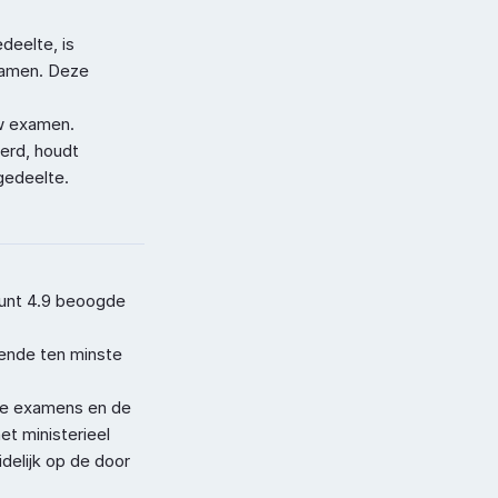
eelte, is 
xamen. Deze 
uw examen.
erd, houdt 
gedeelte.
punt 4.9 beoogde 
ende ten minste 
de examens en de 
t ministerieel 
elijk op de door 