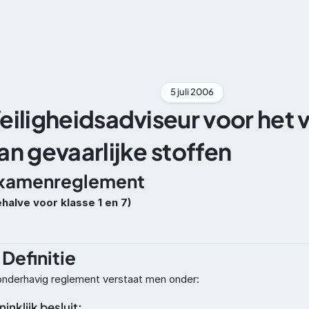
Vakbekwaamheid
ADR
5 juli 2006
eiligheidsadviseur voor het v
an gevaarlijke stoffen
xamenreglement
ehalve voor klasse 1 en 7)
 Definitie
onderhavig reglement verstaat men onder:
inklijk besluit: 