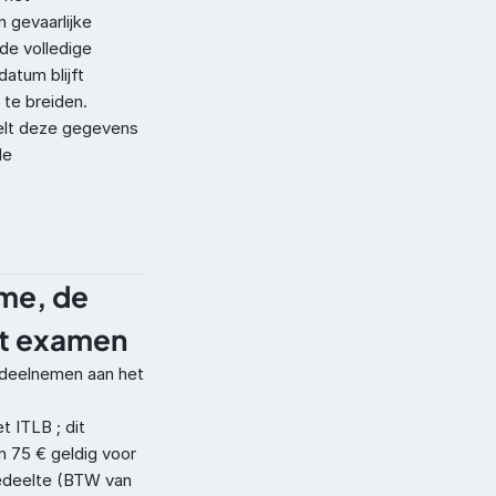
 gevaarlijke

e volledige 
atum blijft 
 te breiden.
elt deze gegevens 
e 
me, de 
het examen
deelnemen aan het 
 ITLB ; dit 
 75 € geldig voor 
edeelte (BTW van 