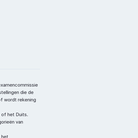
 examencommissie 
ellingen die de 
f wordt rekening 
of het Duits.
orieën van 
het 