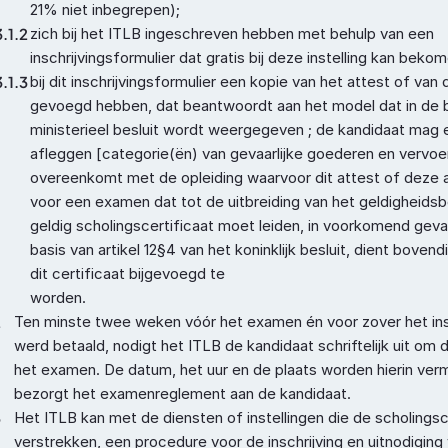
21% niet inbegrepen);
3.1.2
zich bij het ITLB ingeschreven hebben met behulp van een 
inschrijvingsformulier dat gratis bij deze instelling kan beko
3.1.3
bij dit inschrijvingsformulier een kopie van het attest of van 
gevoegd hebben, dat beantwoordt aan het model dat in de bij
ministerieel besluit wordt weergegeven ; de kandidaat mag 
afleggen [categorie(ën) van gevaarlijke goederen en vervoer
overeenkomt met de opleiding waarvoor dit attest of deze a
voor een examen dat tot de uitbreiding van het geldigheidsb
geldig scholingscertificaat moet leiden, in voorkomend geva
basis van artikel 12§4 van het koninklijk besluit, dient bovend
dit certificaat bijgevoegd te

worden.
2
Ten minste twee weken vóór het examen én voor zover het insc
werd betaald, nodigt het ITLB de kandidaat schriftelijk uit om 
het examen. De datum, het uur en de plaats worden hierin verm
bezorgt het examenreglement aan de kandidaat.
3
Het ITLB kan met de diensten of instellingen die de scholings
verstrekken, een procedure voor de inschrijving en uitnodiging 