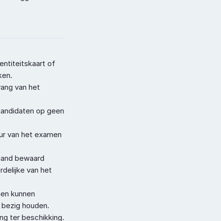
titeitskaart of 
ken.
ang van het 
andidaten op geen 
ur van het examen 
tand bewaard 
elijke van het 
en kunnen 
 bezig houden.
g ter beschikking. 