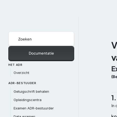
Zoeken
V
Documentatie
v
HET ADR
E
Overzicht
(B
ADR-BESTUUDER
Getuigschrift behalen
1.
Opleidingscentra
In 
Examen ADR-bestuurder
kon
Data examen