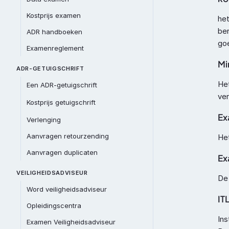
Kostprijs examen
het
ber
ADR handboeken
go
Examenreglement
Mi
ADR-GETUIGSCHRIFT
Het
Een ADR-getuigschrift
ver
Kostprijs getuigschrift
Ex
Verlenging
Aanvragen retourzending
Het
Aanvragen duplicaten
Ex
VEILIGHEIDSADVISEUR
De 
Word veiligheidsadviseur
IT
Opleidingscentra
Ins
Examen Veiligheidsadviseur