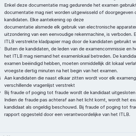
Enkel deze documentatie mag gedurende het examen gebruikt
documentatie mag niet worden uitgewisseld of doorgegeven d
kandidaten. Elke aantekening op deze

documentatie alsmede elk gebruik van electronische apparaten
uitzondering van een eenvoudige rekenmachine, is verboden. En
ITLB verstrekte kladpapier mag door de kandidaten gebruikt 
7
Buiten de kandidaten, de leden van de examencommissie en he
het ITLB mag niemand het examenlokaal betreden. De kandidat
examen beëindigd hebben, moeten onmiddellijk dit lokaal verlat
vroegste dertig minuten na het begin van het examen.
8
Aan kandidaten die naast elkaar zitten wordt voor elk exameng
verschillende vragenlijst verstrekt
9
Bij fraude of poging tot fraude wordt de kandidaat uitgesloten
Indien de fraude pas achteraf aan het licht komt, wordt het e
kandidaat als ongeldig beschouwd. Bij fraude of poging tot fr
rapport opgesteld door een verantwoordelijke van het ITLB.