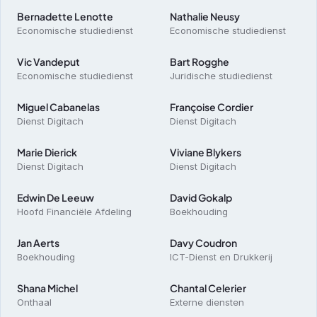
Bernadette Lenotte
Nathalie Neusy
Economische studiedienst 
Economische studiedienst 
Vic Vandeput
Bart Rogghe
Economische studiedienst 
Juridische studiedienst
Miguel Cabanelas
Françoise Cordier
Dienst Digitach
Dienst Digitach
Marie Dierick
Viviane Blykers
Dienst Digitach 
Dienst Digitach
Edwin De Leeuw
David Gokalp
Hoofd Financiële Afdeling
Boekhouding
Jan Aerts
Davy Coudron
Boekhouding
ICT-Dienst en Drukkerij
Shana Michel
Chantal Celerier
Onthaal 
Externe diensten