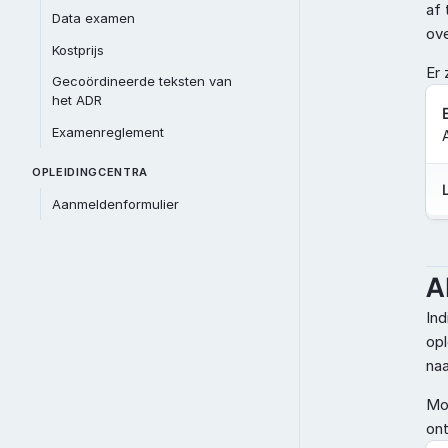
af 
Data examen
ove
Kostprijs
Er z
Gecoördineerde teksten van 
het ADR
Examenreglement
OPLEIDINGCENTRA
Aanmeldenformulier
A
Ind
opl
naa
Moc
ont