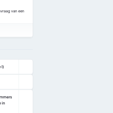
nvraag van een 
 I)
ummers 
in 