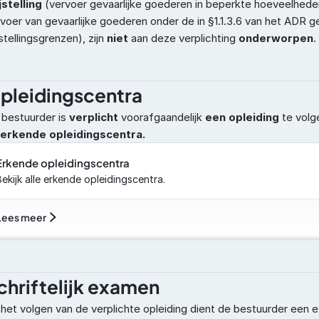
jstelling
 (vervoer gevaarlijke goederen in beperkte hoeveelheden 
voer van gevaarlijke goederen onder de in §1.1.3.6 van het ADR 
jstellingsgrenzen), zijn 
niet
 aan deze verplichting 
onderworpen
.
pleidingscentra
bestuurder is 
verplicht 
voorafgaandelijk
 een opleiding 
te volge
 erkende opleidingscentra.
Erkende opleidingscentra
Bekijk alle erkende opleidingscentra.
Lees meer
chriftelijk examen
het volgen van de verplichte opleiding dient de bestuurder een 