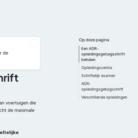
Documentatie
Over ons
Contact
Op deze pagina
Een ADR-
 de 
opleidingsgetuigschrift 
behalen
Opleidingscentra
ift 
Schriftelijk examen
ADR-
opleidingsgetuigschrift
Verschillende opleidingen
an voertuigen die 
cht de maximale 
Terug naar boven
ltelijke 