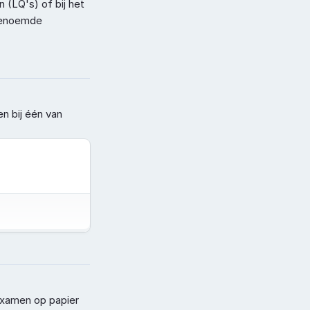
(LQ's) of bij het 
genoemde 
n bij één van 
examen op papier 