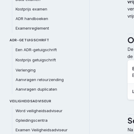
vri
ver
Kostprijs examen
vri
ADR handboeken
Examenreglement
O
ADR-GETUIGSCHRIFT
De 
Een ADR-getuigschrift
de
Kostprijs getuigschrift
Verlenging
Aanvragen retourzending
Aanvragen duplicaten
VEILIGHEIDSADVISEUR
Word veiligheidsadviseur
S
Opleidingscentra
Na 
Examen Veiligheidsadviseur