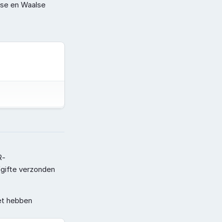
se en Waalse 
R-
fgifte verzonden 
t hebben 