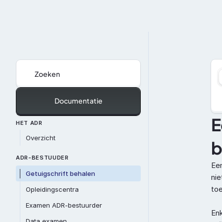
Zoeken
Documentatie
E
HET ADR
Overzicht
b
ADR-BESTUUDER
Een
Getuigschrift behalen
nie
toe
Opleidingscentra
Examen ADR-bestuurder
Enk
Data examen