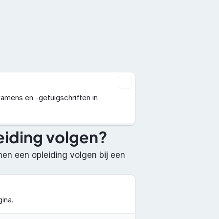
Documentatie
Over ons
Contact
mens en -getuigschriften in 
leiding volgen?
n een opleiding volgen bij een 
ina.