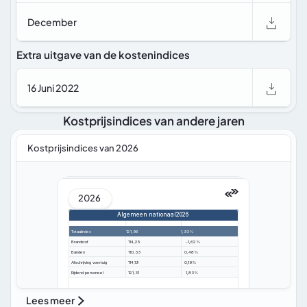
December
Extra uitgave van de kostenindices
16 Juni 2022
Kostprijsindices van andere jaren
Kostprijsindices van 2026 
2026 
Algemeen nationaal
2026 
Totaalindex
121,96
1,93%
Brandstof
114,25
 -1,62%
Banden
110,33
0,48%
Afschrijving voertuig
114,19
0,19%
Rijdend personeel
121,31
 1,83%
Lees meer