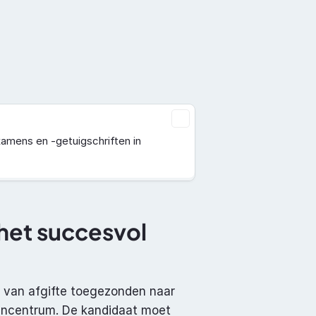
Documentatie
Over ons
Contact
mens en -getuigschriften in 
het succesvol 
 van afgifte toegezonden naar 
encentrum. De kandidaat moet 