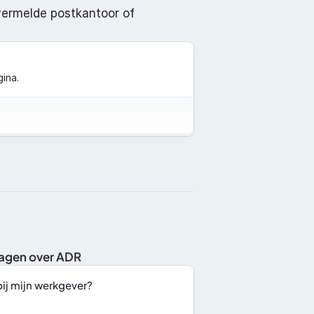
vermelde postkantoor of 
ina.
ragen over ADR
bij mijn werkgever?