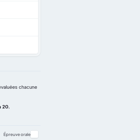
évaluées chacune 
à 20.
Épreuve orale