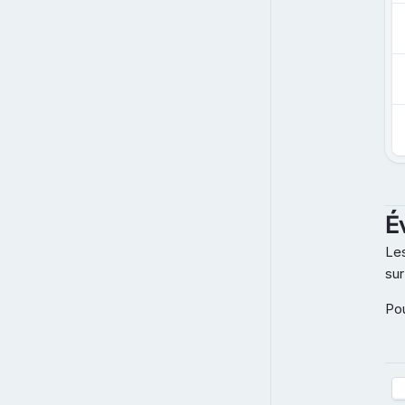
É
Les
sur
Pou