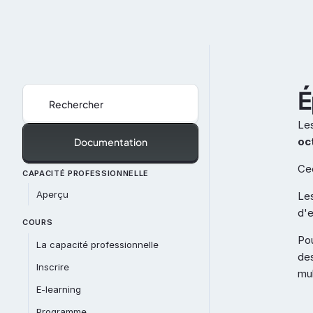
É
Rechercher
Les
oc
Documentation
Ce
CAPACITÉ PROFESSIONNELLE
Aperçu
Les
d'e
COURS
Pou
La capacité professionnelle
des
Inscrire
mul
Programme