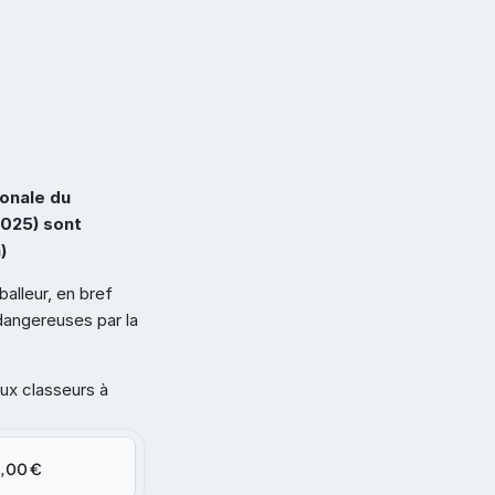
ntation
À propos de nous
Contact
onale du 
025) sont 
)
alleur, en bref 
angereuses par la 
ux classeurs à 
,00 €