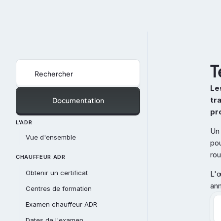
T
Rechercher
Le
tr
Documentation
pr
L'ADR
Un 
Vue d'ensemble
pou
rou
CHAUFFEUR ADR
Obtenir un certificat
L'œ
an
Centres de formation
Examen chauffeur ADR
Dates de l'examen