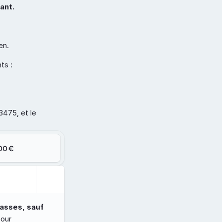
ant. 
en.
ts :
475, et le 
00 €
asses, sauf 
our 