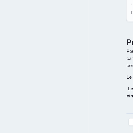
'
P
Pou
can
cer
Le 
 Le certificat de formation renouvelé sera alors à nouveau valide pendant 
ci