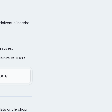
doivent s'inscrire 
ratives.
élivré et 
il est 
00 €
ats ont le choix 