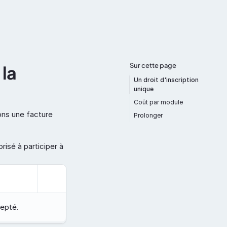
Dokumentation
Über uns
Kontakt
Sur cette page
a  
Un droit d'inscription 
unique
Coût par module
ons une facture 
Prolonger
Zurück nach oben
isé à participer à 
epté.