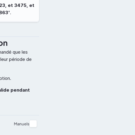
3, et 3475, et 
1863'
.
on
mandé que les 
eur période de 
ption.
Manuels