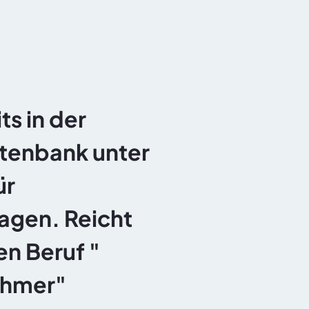
Dokumentation
Über uns
Kontakt
 in der  
enbank unter 
  
agen. Reicht 
n Beruf " 
hmer" 