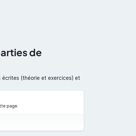
ntation
À propos de nous
Contact
arties de 
crites (théorie et exercices) et 
tte page.