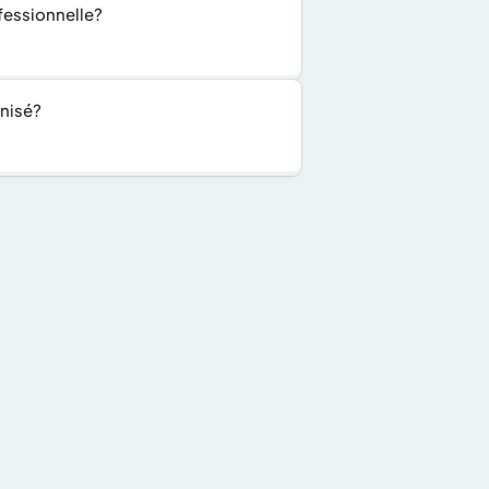
fessionnelle?
anisé?