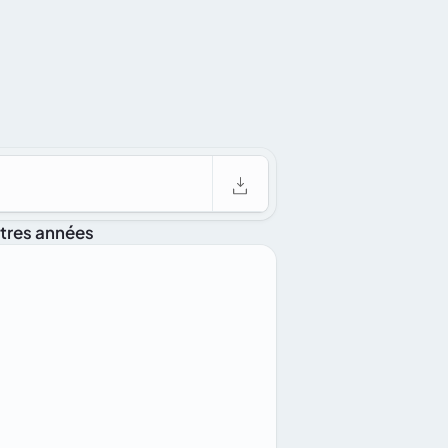
ntation
À propos de nous
Contact
utres années