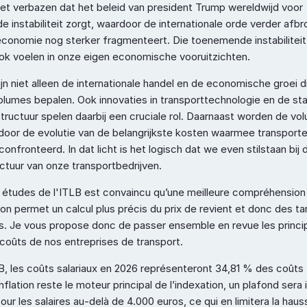
iet verbazen dat het beleid van president Trump wereldwijd voor 
instabiliteit zorgt, waardoor de internationale orde verder afbro
conomie nog sterker fragmenteert. Die toenemende instabiliteit l
ook voelen in onze eigen economische vooruitzichten.
jn niet alleen de internationale handel en de economische groei di
olumes bepalen. Ook innovaties in transporttechnologie en de sta
tructuur spelen daarbij een cruciale rol. Daarnaast worden de vol
door de evolutie van de belangrijkste kosten waarmee transporte
nfronteerd. In dat licht is het logisch dat we even stilstaan bij d
ctuur van onze transportbedrijven.
 études de l'ITLB est convaincu qu’une meilleure compréhension
ion permet un calcul plus précis du prix de revient et donc des tari
s. Je vous propose donc de passer ensemble en revue les princip
coûts de nos entreprises de transport.
B, les coûts salariaux en 2026 représenteront 34,81 % des coûts t
nflation reste le moteur principal de l’indexation, un plafond sera i
ur les salaires au‑delà de 4.000 euros, ce qui en limitera la hauss