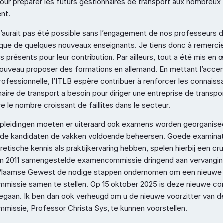
our préparer les futurs gestionnaires de transport aux nombreux d
ent.
n’aurait pas été possible sans l’engagement de nos professeurs d
i que de quelques nouveaux enseignants. Je tiens donc à remercier
 présents pour leur contribution. Par ailleurs, tout a été mis en 
nouveau proposer des formations en allemand. En mettant l’accent 
rofessionnelle, l’ITLB espère contribuer à renforcer les connaiss
aire de transport a besoin pour diriger une entreprise de transport
re le nombre croissant de faillites dans le secteur.
pleidingen moeten er uiteraard ook examens worden georganisee
 de kandidaten de vakken voldoende beheersen. Goede examinato
etische kennis als praktijkervaring hebben, spelen hierbij een cruci
n 2011 samengestelde examencommissie dringend aan vervanging
 Vlaamse Gewest de nodige stappen ondernomen om een nieuwe 
issie samen te stellen. Op 15 oktober 2025 is deze nieuwe co
gegaan. Ik ben dan ook verheugd om u de nieuwe voorzitter van d
issie, Professor Christa Sys, te kunnen voorstellen.