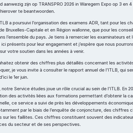
ld aanwezig zijn op TRANSPRO 2026 in Waregem Expo op 3 en 4 j
hierover te beantwoorden.
ITLB a poursuivi l’organisation des examens ADR, tant pour les ch
e Bruxelles-Capitale et en Région wallonne, que pour les conseille
ns l’ensemble du pays. Je tiens à remercier les examinateurs et l
s ici présents pour leur engagement et j’espère que nous pourrons
sur votre soutien dans les années à venir.
haitez obtenir des chiffres plus détaillés concernant les activités
quer, je vous invite à consulter le rapport annuel de l’ITLB, qui ser
’ici le 1er juin.
s, notre Service études joue un rôle crucial au sein de l’ITLB. En 20
tion des activités liées aux formations permettant d’obtenir la ca
nelle, ce service a suivi de près les développements économique
tamment par le biais de l’enquête de conjoncture, des chiffres cl
s sur les faillites. Ces chiffres constituent souvent des indicateu
es du secteur et de ses perspectives.