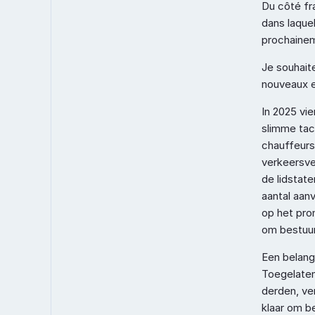
Du côté fr
dans laque
prochainem
Je souhaite
nouveaux e
In 2025 vi
slimme tac
chauffeurs
verkeersvei
de lidstat
aantal aan
op het pro
om bestuur
Een belangr
Toegelaten
derden, ve
klaar om b