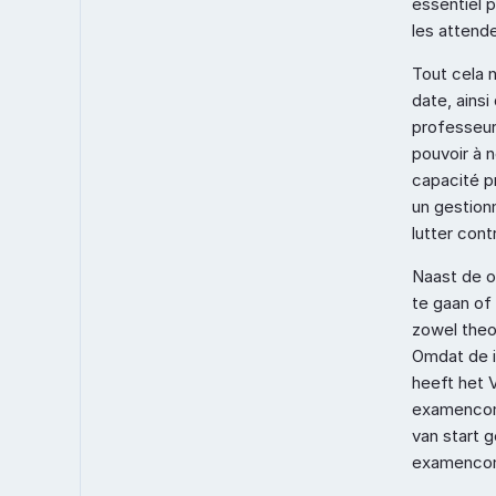
essentiel p
les attend
Tout cela 
date, ains
professeurs
pouvoir à 
capacité p
un gestionn
lutter cont
Naast de o
te gaan of
zowel theor
Omdat de i
heeft het
examencomm
van start 
examencomm