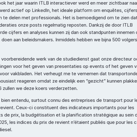
ok het jaar waarin ITLB interactiever werd en meer zichtbaar naar
werd actief op LinkedIn, het ideale platform om enquêtes, cijfers
en te delen met professionals. Het is bemoedigend om te zien dat 
eraties onze posts regelmatig reposten. Dankzij de door ITLB 
rde cijfers en analyses kunnen zij dan ook standpunten innemen 
n doen aan beleidsmakers. Inmiddels hebben we bijna 500 volgers
t voorbereidende werk van de studiedienst gaat onze directeur oo
gingen voor het geven van presentaties op events of het geven v
 voor vakbladen. Het verheugt me te vernemen dat transportond
housiast reageren omdat ze eindelijk een “gezicht” kunnen plakke
6 zullen we deze koers verderzetten.
 bien entendu, surtout connu des entreprises de transport pour le
revient. Ceux-ci constituent des indicateurs importants pour les 
 de prix, la budgétisation et la planification stratégique au sein d
25, les indices du prix de revient n’étaient publiés que pour les 
diesel.