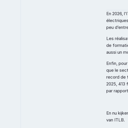
En 2026, l’
électrique
peu d’entr
Les réalisa
de formatio
aussi un m
Enfin, pou
que le sec
record de f
2025, 413 f
par rapport 
En nu kijke
van ITLB.