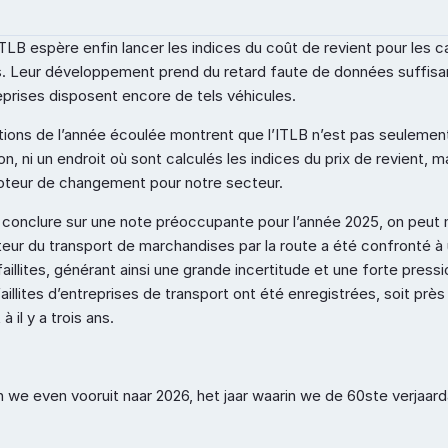
ITLB espère enfin lancer les indices du coût de revient pour les c
s. Leur développement prend du retard faute de données suffisan
eprises disposent encore de tels véhicules.
tions de l’année écoulée montrent que l’ITLB n’est pas seulement 
n, ni un endroit où sont calculés les indices du prix de revient, mai
oteur de changement pour notre secteur.
r conclure sur une note préoccupante pour l’année 2025, on peut 
teur du transport de marchandises par la route a été confronté à
aillites, générant ainsi une grande incertitude et une forte pressio
aillites d’entreprises de transport ont été enregistrées, soit près
à il y a trois ans.
n we even vooruit naar 2026, het jaar waarin we de 60ste verjaard