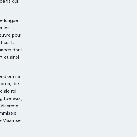
éfis qui 
e longue 
 les 
œuvre pour 
sur la 
ances dont 
 et ainsi 
rd om na 
ren, die 
ale rol. 
 toe was, 
Vlaamse 
mmissie 
e Vlaamse 