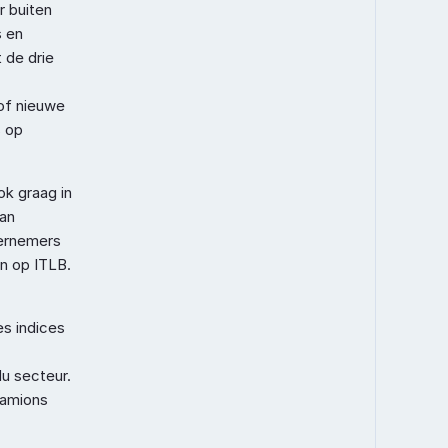
 buiten 
 en 
de drie 
of nieuwe 
 op 
k graag in 
an 
ernemers 
n op ITLB. 
s indices 
u secteur. 
camions 