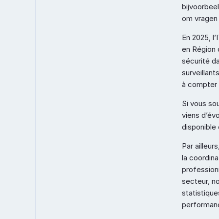
bijvoorbee
om vragen 
En 2025, l’
en Région d
sécurité da
surveillant
à compter 
Si vous sou
viens d’évo
disponible d
Par ailleur
la coordina
profession
secteur, no
statistique
performanc