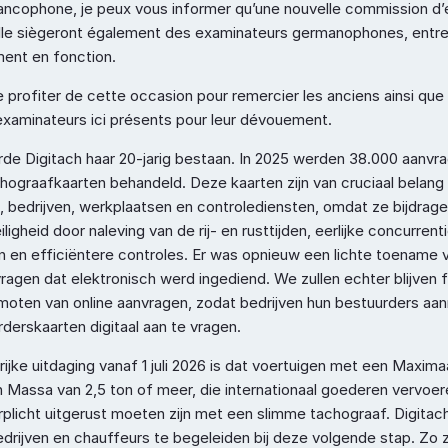
ancophone, je peux vous informer qu’une nouvelle commission d’
lle siègeront également des examinateurs germanophones, entrer
ent en fonction.
 profiter de cette occasion pour remercier les anciens ainsi que l
xaminateurs ici présents pour leur dévouement.
erde Digitach haar 20-jarig bestaan. In 2025 werden 38.000 aanvra
hograafkaarten behandeld. Deze kaarten zijn van cruciaal belang 
, bedrijven, werkplaatsen en controlediensten, omdat ze bijdrage
ligheid door naleving van de rij- en rusttijden, eerlijke concurrenti
en en efficiëntere controles. Er was opnieuw een lichte toename v
vragen dat elektronisch werd ingediend. We zullen echter blijven 
moten van online aanvragen, zodat bedrijven hun bestuurders aa
derskaarten digitaal aan te vragen.
ijke uitdaging vanaf 1 juli 2026 is dat voertuigen met een Maximaa
 Massa van 2,5 ton of meer, die internationaal goederen vervoere
rplicht uitgerust moeten zijn met een slimme tachograaf. Digitach
edrijven en chauffeurs te begeleiden bij deze volgende stap. Zo z