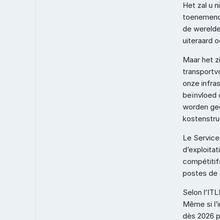
Het zal u n
toenemende 
de werelde
uiteraard 
Maar het zi
transportv
onze infras
beïnvloed 
worden geco
kostenstru
Le Service
d’exploitat
compétitif
postes de 
Selon l’ITL
Même si l’i
dès 2026 po