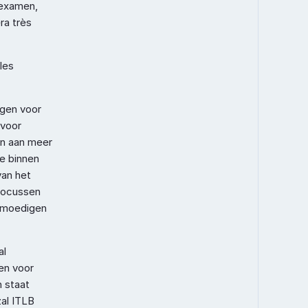
examen, 
a très 
es 
gen voor 
voor 
n aan meer 
e binnen 
an het 
focussen 
nmoedigen 
l 
n voor 
 staat 
al ITLB 