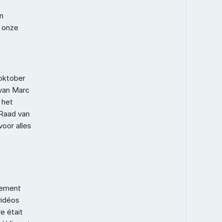
 
 onze 
oktober 
van Marc 
het 
Raad van 
or alles 
rement 
idéos 
 était 