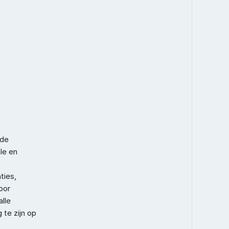
Dokumentation
Über uns
Kontakt
de 
e en 
ies, 
or 
lle 
te zijn op 