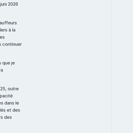
uni 2026 
auffeurs 
rs à la 
es 
 continuer 
 que je 
a 
25, outre 
pacité 
s dans le 
és et des 
rs des 