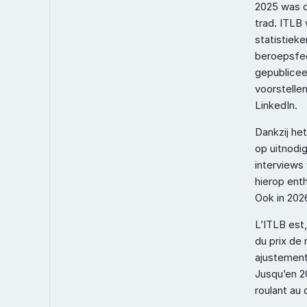
2025 was o
trad. ITLB 
statistiek
beroepsfed
gepublicee
voorstelle
LinkedIn.
Dankzij he
op uitnodi
interviews
hierop ent
Ook in 202
L’ITLB est,
du prix de 
ajustements
Jusqu’en 20
roulant au 