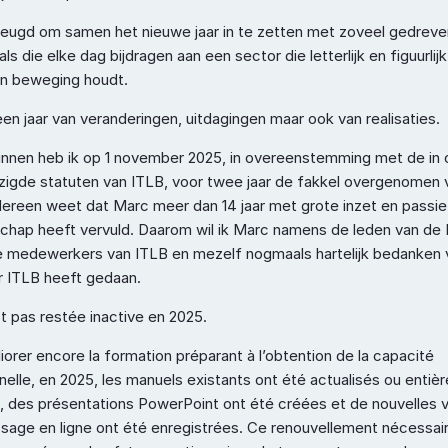
eugd om samen het nieuwe jaar in te zetten met zoveel gedreven
ls die elke dag bijdragen aan een sector die letterlijk en figuurlijk
n beweging houdt.
en jaar van veranderingen, uitdagingen maar ook van realisaties.
nnen heb ik op 1 november 2025, in overeenstemming met de in 
zigde statuten van ITLB, voor twee jaar de fakkel overgenomen 
ereen weet dat Marc meer dan 14 jaar met grote inzet en passie 
schap heeft vervuld. Daarom wil ik Marc namens de leden van de 
e medewerkers van ITLB en mezelf nogmaals hartelijk bedanken vo
or ITLB heeft gedaan.
t pas restée inactive en 2025.
iorer encore la formation préparant à l’obtention de la capacité 
elle, en 2025, les manuels existants ont été actualisés ou entiè
, des présentations PowerPoint ont été créées et de nouvelles v
ssage en ligne ont été enregistrées. Ce renouvellement nécessaire