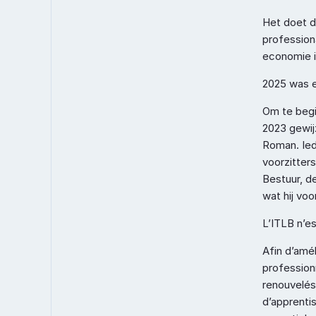
Het doet d
professiona
economie i
2025 was e
Om te begi
2023 gewij
Roman. Ied
voorzitter
Bestuur, d
wat hij vo
L’ITLB n’es
Afin d’amél
professionn
renouvelés
d’apprenti