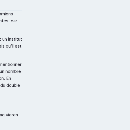
amions 
tes, car 
un institut 
s qu’il est 
mentionner 
 un nombre 
n. En 
 du double 
ag vieren 