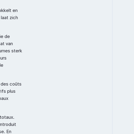
kkelt en 
aat zich 
e de 
at van 
umes sterk 
urs 
e 
 des coûts 
fs plus 
aux 
otaux. 
ntroduit 
e. En 