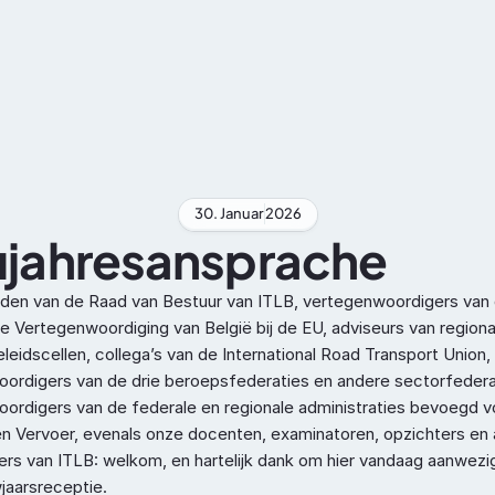
Berufliche Facheignung
ADR
30. Januar
2026
jahresansprache
den van de Raad van Bestuur van ITLB, vertegenwoordigers van 
 Vertegenwoordiging van België bij de EU, adviseurs van regional
leidscellen, collega’s van de International Road Transport Union, 
ordigers van de drie beroepsfederaties en andere sectorfederat
ordigers van de federale en regionale administraties bevoegd vo
en Vervoer, evenals onze docenten, examinatoren, opzichters en a
s van ITLB: welkom, en hartelijk dank om hier vandaag aanwezig 
jaarsreceptie.