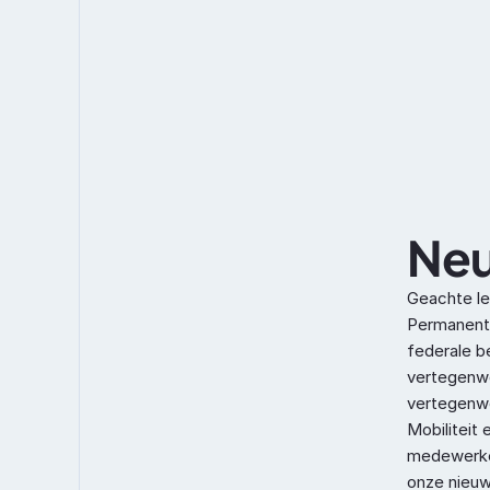
Neu
Geachte le
Permanente
federale be
vertegenwo
vertegenwo
Mobiliteit 
medewerker
onze nieuw