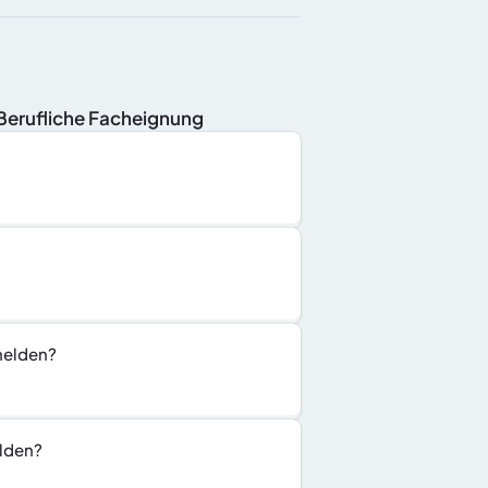
nBerufliche Facheignung
melden?
elden?